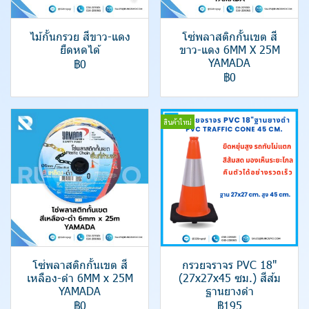
ไม้กั้นกรวย สีขาว-แดง
โซ่พลาสติกกั้นเขต สี
ยืดหดได้
ขาว-แดง 6MM X 25M
YAMADA
฿0
฿0
สินค้าใหม่
โซ่พลาสติกกั้นเขต สี
กรวยจราจร PVC 18"
เหลือง-ดำ 6MM x 25M
(27x27x45 ซม.) สีส้ม
YAMADA
ฐานยางดำ
฿0
฿195