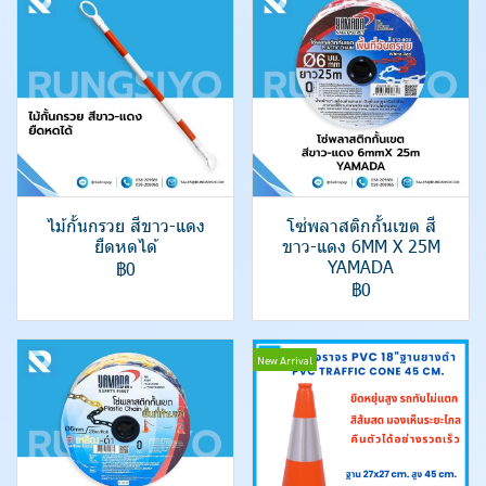
ไม้กั้นกรวย สีขาว-แดง
โซ่พลาสติกกั้นเขต สี
ยืดหดได้
ขาว-แดง 6MM X 25M
YAMADA
฿0
฿0
New Arrival