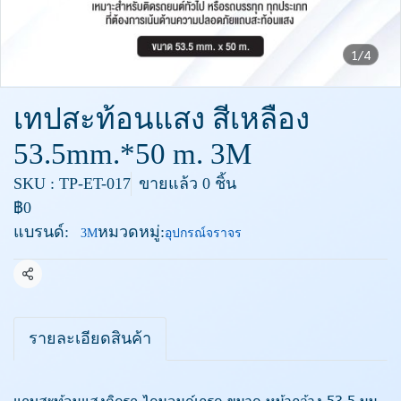
1/4
เทปสะท้อนแสง สีเหลือง
53.5mm.*50 m. 3M
SKU : TP-ET-017
ขายแล้ว 0 ชิ้น
฿0
แบรนด์:
หมวดหมู่:
3M
อุปกรณ์จราจร
แชร์
รายละเอียดสินค้า
แถบสะท้อนแสงติดรถ ไดมอนด์เกรด ขนาด หน้ากว้าง 53.5 มม.