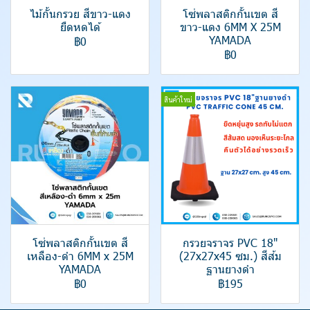
ไม้กั้นกรวย สีขาว-แดง
โซ่พลาสติกกั้นเขต สี
ยืดหดได้
ขาว-แดง 6MM X 25M
YAMADA
฿0
฿0
สินค้าใหม่
โซ่พลาสติกกั้นเขต สี
กรวยจราจร PVC 18"
เหลือง-ดำ 6MM x 25M
(27x27x45 ซม.) สีส้ม
YAMADA
ฐานยางดำ
฿0
฿195