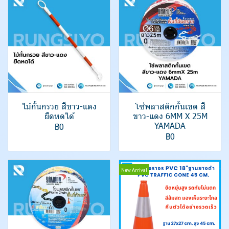
ไม้กั้นกรวย สีขาว-แดง
โซ่พลาสติกกั้นเขต สี
ยืดหดได้
ขาว-แดง 6MM X 25M
YAMADA
฿0
฿0
New Arrival