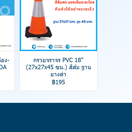
ือง-
กรวยจราจร PVC 18"
DA
(27x27x45 ซม.) สีส้ม ฐาน
ยางดำ
฿195