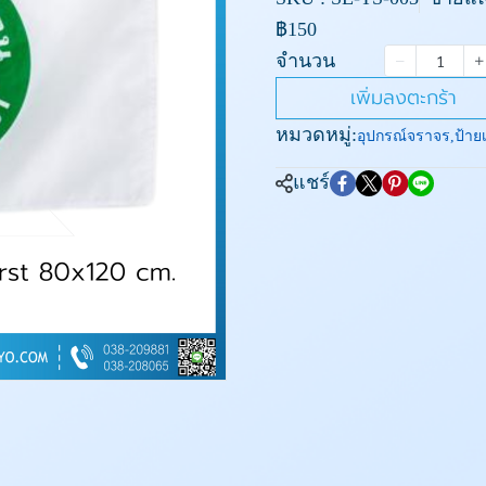
฿150
จำนวน
เพิ่มลงตะกร้า
หมวดหมู่:
อุปกรณ์จราจร
,
ป้าย
แชร์