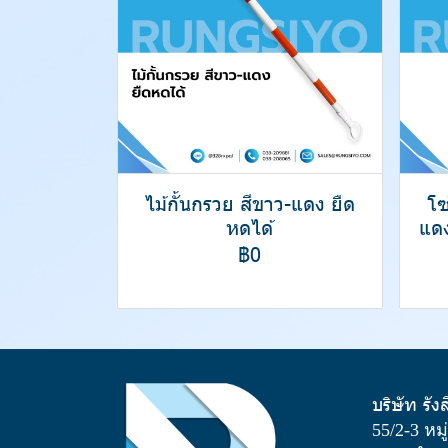
ไม้กั้นกรวย สีขาว-แดง ยืด
โซ
หดได้
แด
฿0
บริษัท รัง
55/2-3 หม