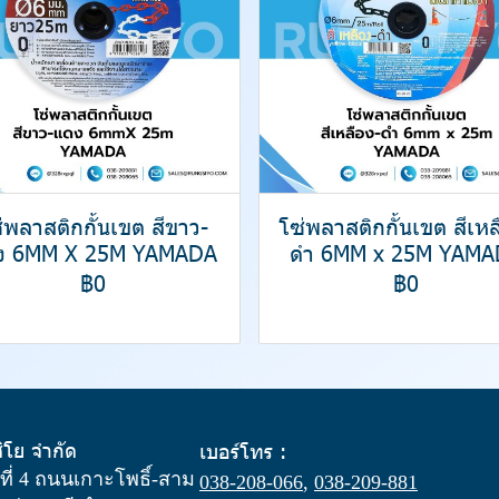
่พลาสติกกั้นเขต สีขาว-
โซ่พลาสติกกั้นเขต สีเหล
ง 6MM X 25M YAMADA
ดำ 6MM x 25M YAMA
฿0
฿0
สิโย จำกัด
เบอร์โทร :
ู่ที่ 4 ถนนเกาะโพธิ์-สาม
038-208-066
,
038-209-881