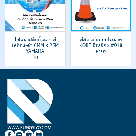
โซ่พลาสติกกั้นเขต สี
สีสเปรย์อเนกประสงค์
เหลือง-ดำ 6MM x 25M
KOBE สีเหลือง #918
YAMADA
฿195
฿0