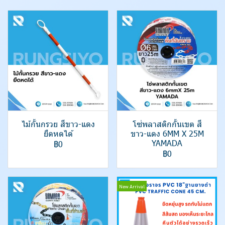
ไม้กั้นกรวย สีขาว-แดง
โซ่พลาสติกกั้นเขต สี
ยืดหดได้
ขาว-แดง 6MM X 25M
YAMADA
฿0
฿0
New Arrival