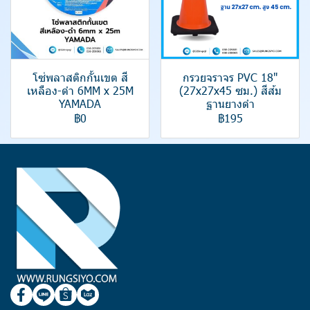
โซ่พลาสติกกั้นเขต สี
กรวยจราจร PVC 18"
เหลือง-ดำ 6MM x 25M
(27x27x45 ซม.) สีส้ม
YAMADA
ฐานยางดำ
฿0
฿195