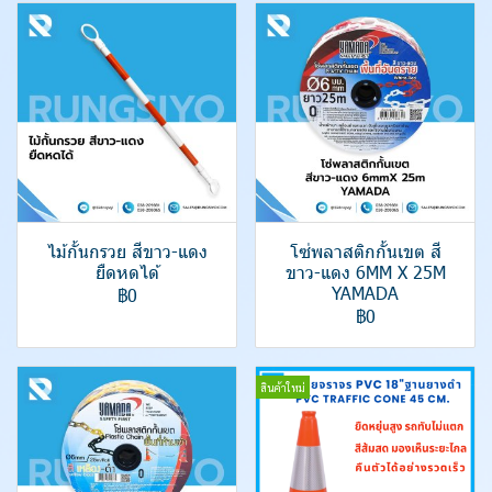
ไม้กั้นกรวย สีขาว-แดง
โซ่พลาสติกกั้นเขต สี
ยืดหดได้
ขาว-แดง 6MM X 25M
YAMADA
฿0
฿0
สินค้าใหม่