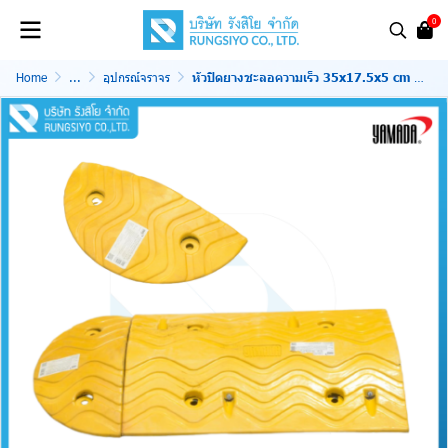
0
Home
...
อุปกรณ์จราจร
หัวปิดยางชะลอความเร็ว 35x17.5x5 cm สีเหลือง รุ่น YMD -Y1