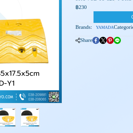
฿230
Brands:
Categori
YAMADA
Share