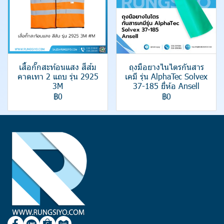
เสื้อกั๊กสะท้อนแสง สีส้ม
ถุงมือยางไนไตรกันสาร
คาดเทา 2 แถบ รุ่น 2925
เคมี รุ่น AlphaTec Solvex
3M
37-185 ยี่ห้อ Ansell
฿0
฿0