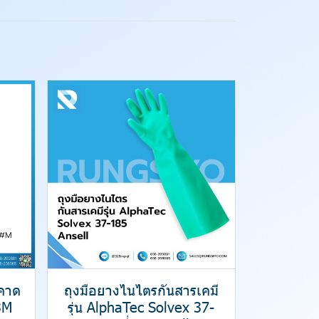
มคาด
ถุงมือยางไนไตรกันสารเคมี
3M
รุ่น AlphaTec Solvex 37-