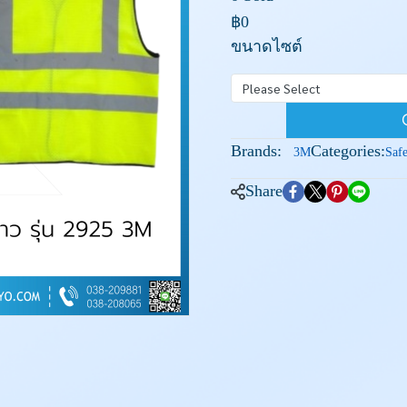
฿0
ขนาดไซต์
Please Select
Brands:
Categories:
3M
Saf
Share