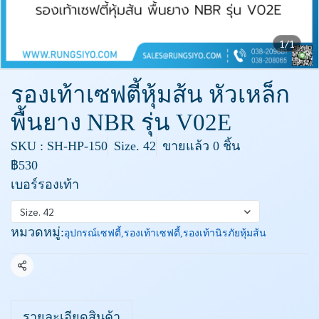
1/1
รองเท้าเซฟตี้หุ้มส้น หัวเหล็ก
พื้นยาง NBR รุ่น V02E
SKU : SH-HP-150
Size. 42
ขายแล้ว 0 ชิ้น
฿530
เบอร์รองเท้า
Size. 42
หมวดหมู่:
อุปกรณ์เซฟตี้
,
รองเท้าเซฟตี้
,
รองเท้านิรภัยหุ้มส้น
แชร์
รายละเอียดสินค้า