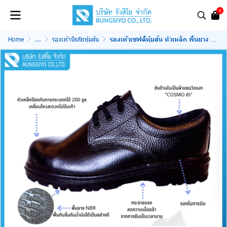
0
Home
...
รองเท้านิรภัยหุ้มส้น
รองเท้าเซฟตี้หุ้มส้น หัวเหล็ก พื้นยาง NBR รุ่น V02E