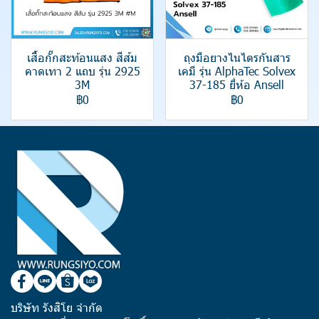
เสื้อกั๊กสะท้อนแสง สีส้ม
ถุงมือยางไนไตรกันสาร
คาดเทา 2 แถบ รุ่น 2925
เคมี รุ่น AlphaTec Solvex
3M
37-185 ยี่ห้อ Ansell
฿0
฿0
บริษัท รังสิโย จำกัด