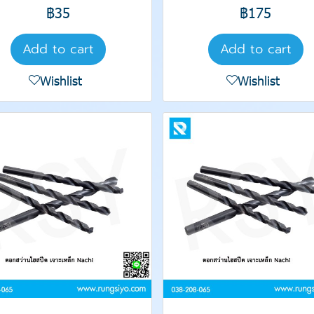
฿35
฿175
Add to cart
Add to cart
Wishlist
Wishlist