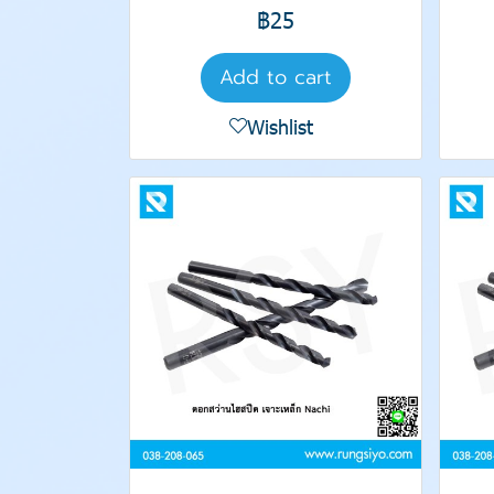
฿25
Add to cart
Wishlist