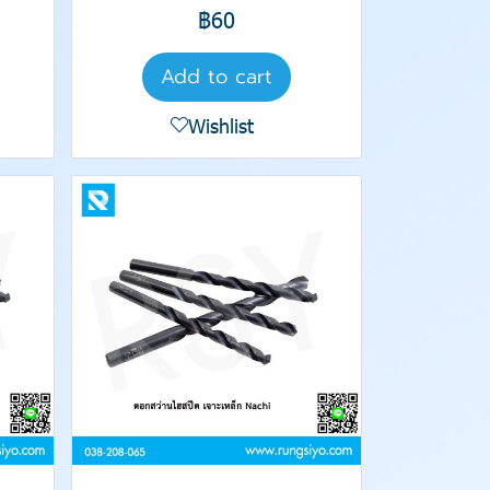
฿60
Add to cart
Wishlist