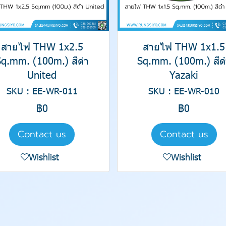
สายไฟ THW 1x2.5
สายไฟ THW 1x1.5
Sq.mm. (100m.) สีดำ
Sq.mm. (100m.) สีด
United
Yazaki
SKU : EE-WR-011
SKU : EE-WR-010
฿0
฿0
Contact us
Contact us
Wishlist
Wishlist