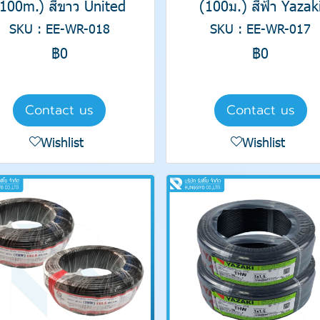
(100m.) สีขาว United
(100ม.) สีฟ้า Yazak
SKU : EE-WR-018
SKU : EE-WR-017
฿0
฿0
Contact us
Contact us
Wishlist
Wishlist