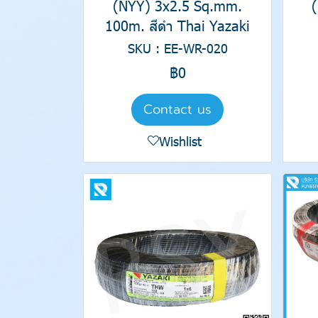
(NYY) 3x2.5 Sq.mm.
100m. สีดำ Thai Yazaki
SKU : EE-WR-020
฿0
Contact us
Wishlist