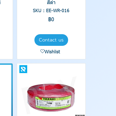
i
สีดำ
SKU : EE-WR-016
฿0
Contact us
Wishlist