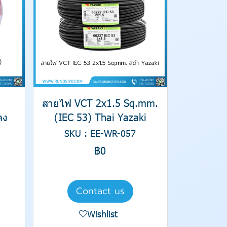
สายไฟ VCT 2x1.5 Sq.mm.
ดง
(IEC 53) Thai Yazaki
SKU : EE-WR-057
฿0
Contact us
Wishlist