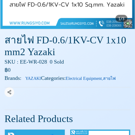
1/3
สายไฟ FD-0.6/1KV-CV 1x10
mm2 Yazaki
SKU : EE-WR-028
0 Sold
฿0
Brands:
Categories:
YAZAKI
Electrical Equipment
,
สายไฟ
Share
Related Products