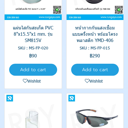
แผ่นใสกันสะเก็ด PVC
หน้ากากกันแสงเชื่อม
8"x15.5"x1 mm. รุ่น
แบบครึ่งหน้า พร้อมโครง
SM815V
พลาสติก YMD-406
SKU : MS-FP-020
SKU : MS-FP-015
฿90
฿290
Add to cart
Add to cart
Wishlist
Wishlist