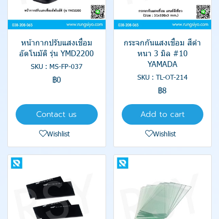
หน้ากากปรับแสงเชื่อม
กระจกกันแสงเชื่อม สีดำ
อัตโนมัติ รุ่น YMD2200
หนา 3 มิล #10
YAMADA
SKU : MS-FP-037
SKU : TL-OT-214
฿0
฿8
Contact us
Add to cart
Wishlist
Wishlist