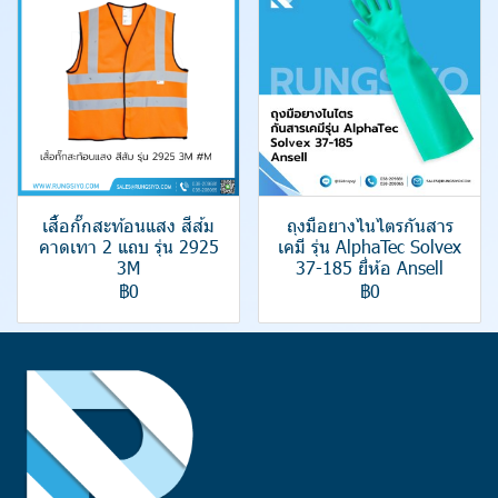
เสื้อกั๊กสะท้อนแสง สีส้ม
ถุงมือยางไนไตรกันสาร
คาดเทา 2 แถบ รุ่น 2925
เคมี รุ่น AlphaTec Solvex
3M
37-185 ยี่ห้อ Ansell
฿0
฿0