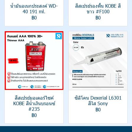
น้ำมันอเนกประสงค์ WD-
สีสเปรย์รองพื้น KOBE สี
40 191 ml.
ขาว #F100
฿0
฿0
สีสเปรย์มอเตอร์ไซค์
ซิลิโคน Dexerial L6301
KOBE สีน้ำเงินบรอนซ์
สีใส Sony
#235
฿0
฿0