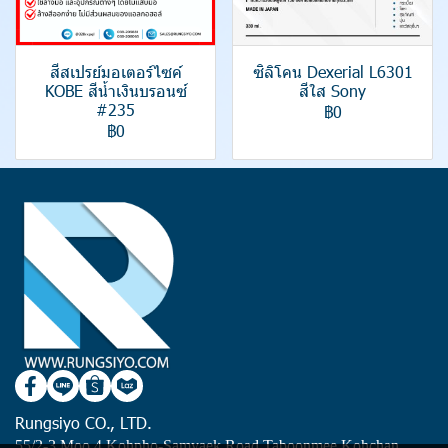
สีสเปรย์มอเตอร์ไซค์
ซิลิโคน Dexerial L6301
KOBE สีน้ำเงินบรอนซ์
สีใส Sony
#235
฿0
฿0
Rungsiyo CO., LTD.
55/2-3 Moo 4 Kohpho-Samyaek Road Taboonmee Kohchan