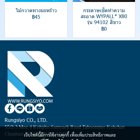
ไม้กวาดทางมะพร้าว
กระดาษเช็ดทำความ
สะอาด WYPALL* X80
฿45
รุ่น 94102 สีขาว
฿0
Rungsiyo CO., LTD.
55/2-3 Moo 4 Kohpho-Samyaek Road Taboonmee Kohchan
Chonburi 20240 (THAILAND)
เว็บไซต์นี้มีการใช้งานคุกกี้ เพื่อเพิ่มประสิทธิภาพและ