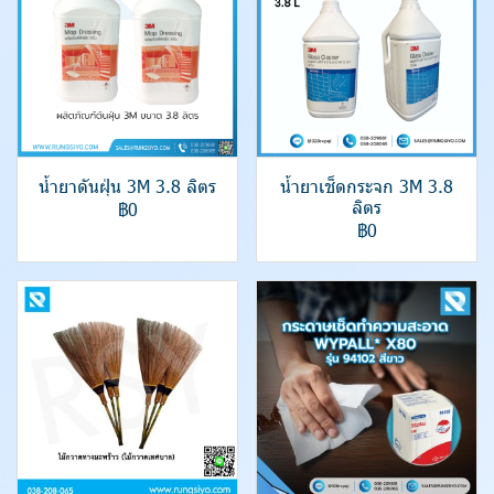
น้ำยาดันฝุ่น 3M 3.8 ลิตร
น้ำยาเช็ดกระจก 3M 3.8
ลิตร
฿0
฿0