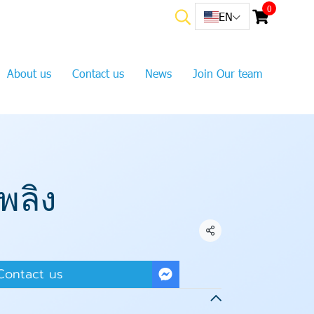
0
EN
About us
Contact us
News
Join Our team
เพลิง
Share
Contact us