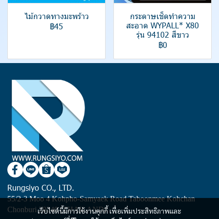
ไม้กวาดทางมะพร้าว
กระดาษเช็ดทำความ
สะอาด WYPALL* X80
฿45
รุ่น 94102 สีขาว
฿0
Rungsiyo CO., LTD.
55/2-3 Moo 4 Kohpho-Samyaek Road Taboonmee Kohchan
Chonburi 20240 (THAILAND)
เว็บไซต์นี้มีการใช้งานคุกกี้ เพื่อเพิ่มประสิทธิภาพและ