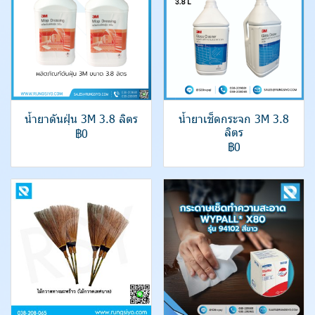
น้ำยาดันฝุ่น 3M 3.8 ลิตร
น้ำยาเช็ดกระจก 3M 3.8
ลิตร
฿0
฿0