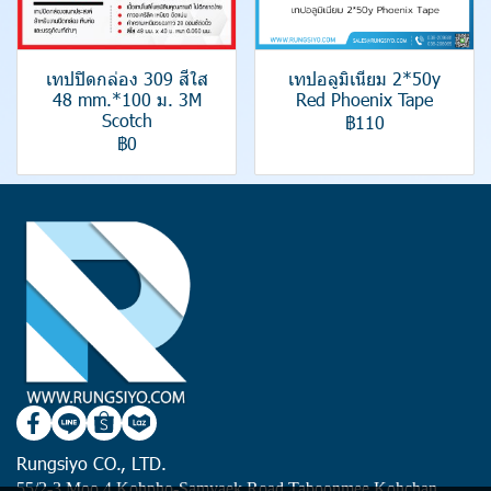
เทปปิดกล่อง 309 สีใส
เทปอลูมิเนียม 2*50y
48 mm.*100 ม. 3M
Red Phoenix Tape
Scotch
฿110
฿0
Rungsiyo CO., LTD.
55/2-3 Moo 4 Kohpho-Samyaek Road Taboonmee Kohchan