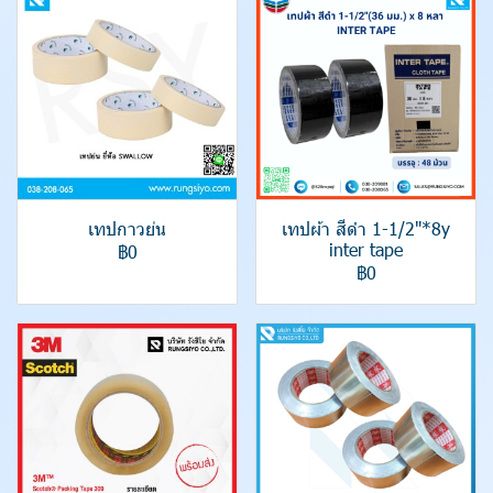
เทปกาวย่น
เทปผ้า สีดำ 1-1/2"*8y
inter tape
฿0
฿0