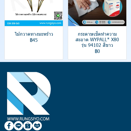
ไม้กวาดทางมะพร้าว
กระดาษเช็ดทำความ
สะอาด WYPALL* X80
฿45
รุ่น 94102 สีขาว
฿0