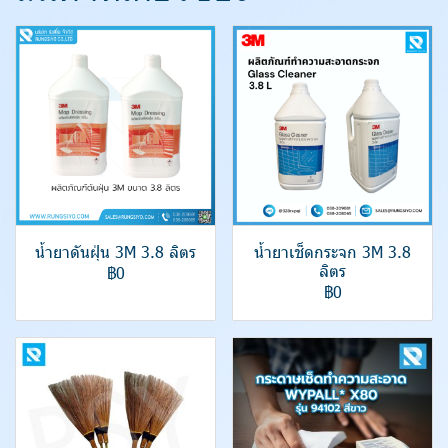
น้ำยาดันฝุ่น 3M 3.8 ลิตร
น้ำยาเช็ดกระจก 3M 3.8
ลิตร
฿0
฿0