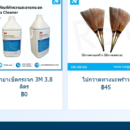
้ำยาเช็ดกระจก 3M 3.8
ไม้กวาดทางมะพร้าว
ลิตร
฿45
฿0