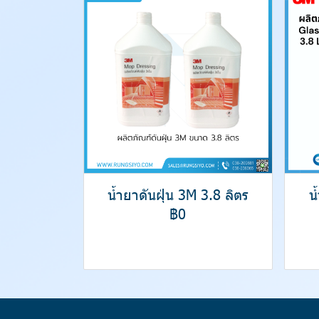
น้ำยาดันฝุ่น 3M 3.8 ลิตร
น
฿0