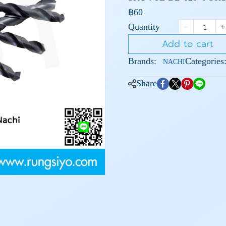
฿60
Quantity
Add to cart
Brands:
Categories
NACHI
Share