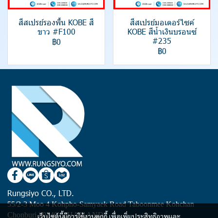
สีสเปรย์รองพื้น KOBE สี
สีสเปรย์มอเตอร์ไซค์
ขาว #F100
KOBE สีน้ำเงินบรอนซ์
#235
฿0
฿0
Rungsiyo CO., LTD.
55/2-3 Moo 4 Kohpho-Samyaek Road Taboonmee Kohchan
Chonburi 20240 (THAILAND)
เว็บไซต์นี้มีการใช้งานคุกกี้ เพื่อเพิ่มประสิทธิภาพและ