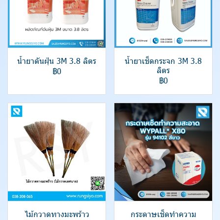
น้ำยาดันฝุ่น 3M 3.8 ลิตร
น้ำยาเช็ดกระจก 3M 3.8
ลิตร
฿0
฿0
ไม้กวาดทางมะพร้าว
กระดาษเช็ดทำความ